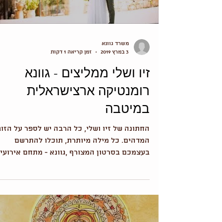
משרד גוונא
3 במרץ 2019
זמן קריאה 1 דקות
זיו ושלי ממליצים - גוונא
רומנטיקה ארצישראלית
במיטבה
החתונה של זיו ושלי, כל הרבה יש לספר על הזו
המדהים. כל מילה מיותרת, תוכלו להתרשם
בעצמכם בסרטון המצורף ,גוונא - מתחם אירועי
בלב החורש...