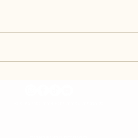
© כל הזכויות שמורות גוונא אירוח כפרי בע"מ
רומנטיקה ארצישראלית