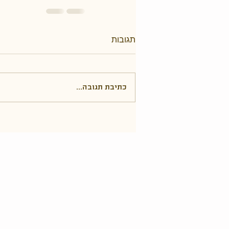
תגובות
כתיבת תגובה...
גוונא אירועים" - חורשת משואות יצחק הישנה, גוש עציון. ת.ד 200 מיקוד 9091300"