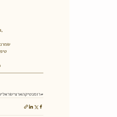
,ג
שמרנו
טיפח
מ
#רומנטיקהארצישראלית