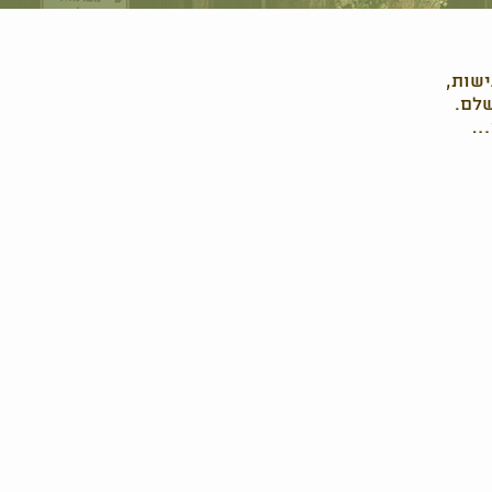
ישות,
שלם.
ם…