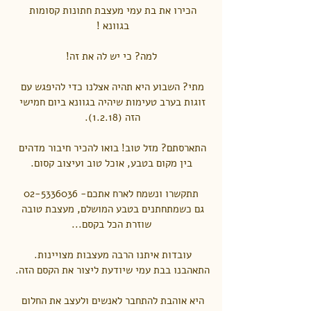
הכירו את בת עמי מעצבת חתונות קסומות 
בגוונא ! 
למה? כי יש לה את זה!
מתי? השבוע היא תהיה אצלנו כדי להיפגש עם 
זוגות בערב טעימות שיהיה בגוונא ביום חמישי 
הזה (1.2.18). 
התארסתם? מזל טוב! בואו להכיר חיבור מדהים 
בין מקום בטבע, אוכל טוב ועיצוב קסום.
תתקשרו ונשמח לארח אתכם- 02-5336036
גם כשמתחתנים בטבע המושלם, מעצבת טובה 
שוזרת הכל בקסם...
עובדות איתנו הרבה מעצבות מצויינות. 
התאהבנו בבת עמי שיודעת ליצור את הקסם הזה. 
היא אוהבת להתחבר לאנשים ולעצב את החלום 