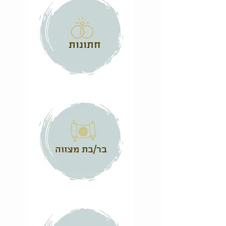
חתונות
בר/בת מצווה