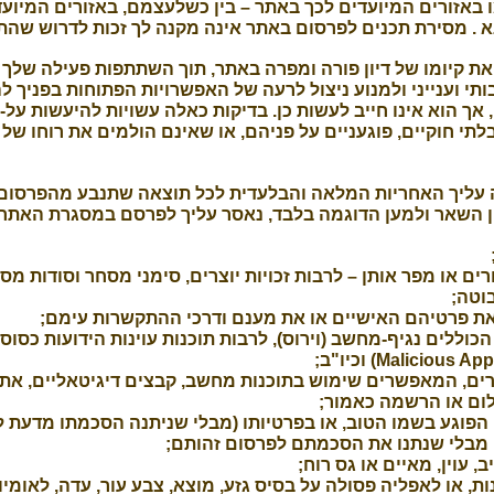
 באזורים המיועדים לכך באתר – בין כשלעצמם, באזורים המיוע
 . מסירת תכנים לפרסום באתר אינה מקנה לך זכות לדרוש שהתכ
את קיומו של דיון פורה ומפרה באתר, תוך השתתפות פעילה שלך
תי וענייני ולמנוע ניצול לרעה של האפשרויות הפתוחות בפניך 
ך הוא אינו חייב לעשות כן. בדיקות כאלה עשויות להיעשות על-יד
לתי חוקיים, פוגעניים על פניהם, או שאינם הולמים את רוחו של
ין השאר ולמען הדוגמה בלבד, נאסר עליך לפרסם במסגרת האתר, 
רים או מפר אותן – לרבות זכויות יוצרים, סימני מסחר וסודות מס
בוטה;
 את פרטיהם האישיים או את מענם ודרכי ההתקשרות עימם;
, המאפשרים שימוש בתוכנות מחשב, קבצים דיגיטאליים, אתרי 
ום או הרשמה כאמור;
 הפוגע בשמו הטוב, או בפרטיותו (מבלי שניתנה הסכמתו מדעת ל
 מבלי שנתנו את הסכמתם לפרסום זהותם;
ב, עוין, מאיים או גס רוח;
ת, או לאפליה פסולה על בסיס גזע, מוצא, צבע עור, עדה, לאומיות,