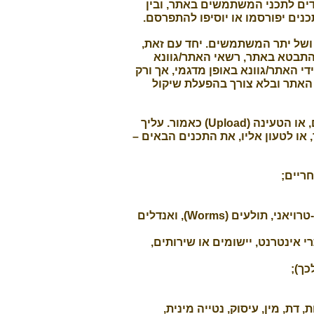
דים לתכני המשתמשים באתר, ובין
נים יפורסמו או יוסיפו להתפרסם.
 ושל יתר המשתמשים. יחד עם זאת,
להתבטא באתר, רשאי האתר/גוונא
י האתר/גוונא באופן מדגמי, אך ורק
 האתר ובלא צורך בהפעלת שיקול
בעת טעינת ופרסום תכנים באתר, חלה עליך האחריות המלאה והבלעדית לכל תוצאה שתנבע מהפרסום, או הטעינה (Upload) כאמור. עליך
או לטעון אליו, את התכנים הבאים –
חריים;
כל תוכנת מחשב, קוד מחשב או יישום הכוללים נגיף-מחשב (וירוס), לרבות תוכנות עוינות הידועות כסוס-טרויאני, תולעים (Worms), ואנדלים
אינטרנט, יישומים או שירותים,
כך);
 דת, מין, עיסוק, נטייה מינית,