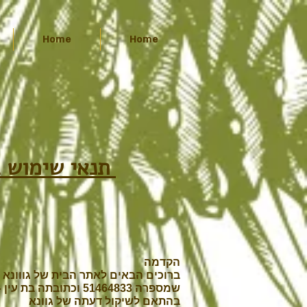
Home
Home
תנאי שימוש באתר - גוונא אירועים ו/או גוונא אירוח כפרי בע"מ
הקדמה
ברוכים הבאים לאתר הבית של גווונא א
שמספרה 51464833 וכתובתה בת עין – מיקוד 9091300 ת.ד 200, האתר פועל בכתובת האינטרנט
בהתאם לשיקול דעתה של גוונא