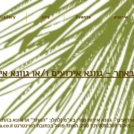
אירועים
Events
בלוג
Gallery
ירועים - גוונא אירוח כפרי בע"מ (להלן: "האתר" או גוונא בהת
.co.il