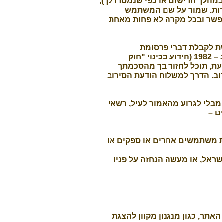
מהלך הרישום או כפי שנמסרו לך),
אחרות. שמור על שם המשתמש
אפשר ובכל מקרה לא פחות מאחת
ת לקבלת דברי פרסומת
מהאתר/גוונא ו/או מי מטעמו, כמשמעות הדברים בסעיף 30א לחוק התקשורת (בזק ושידורים), התשמ"ב – 1982 (הידוע בכינוי "חוק
ת, תוכל לחזור בך מהסכמתך
רוב. הדרך למשלוח הודעת הסירוב
בלי לגרוע מהאמור לעיל, רשאי
ם –
ות משתמשים אחרים או ספקים או
שראל, או מעשה הנחזה על פניו
תר, כגון מנגנון מקוון להצגת