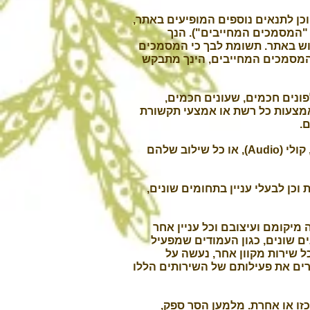
כן לתנאים נוספים המופיעים באתר,
: "המסמכים המחייבים"). הנך
וש באתר. תשומת לבך כי המסמכים
 המסמכים המחייבים, הינך מתבקש
נים חכמים, שעונים חכמים,
באמצעות כל רשת או אמצעי תקשורת
.
במסמכים המחייבים משמעות המונח "תוכן" או "תכנים" היא כל תוכן מילולי (Textual), חזותי (Visual), קולי (Audio), או כל שילוב שלהם
כן לבעלי עניין בתחומים שונים,
 מיקומם ועיצובם וכל עניין אחר
ם שונים, כגון העמודים שמפעיל
ת כאמור, או כל שירות מקוון אחר, נעשה על
רים את פעילותם של השירותים הללו
זו או אחרת. מלמען הסר ספק,