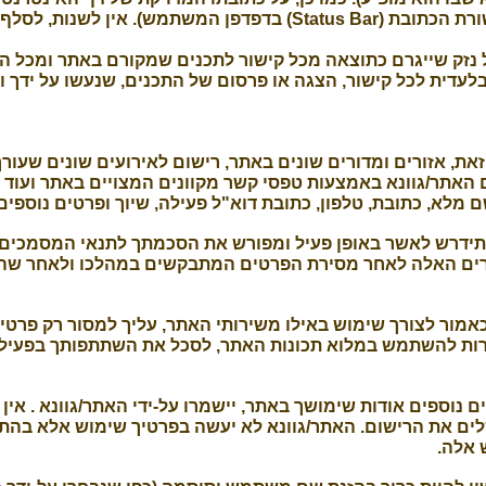
לכך בממשק המשתמש (לדוגמה – בשורת הכתובת (Status Bar) בדפדפן ה
 נזק שייגרם כתוצאה מכל קישור לתכנים שמקורם באתר ומכל ה
עדית לכל קישור, הצגה או פרסום של התכנים, שנעשו על ידך ומ
את, אזורים ומדורים שונים באתר, רישום לאירועים שונים שעורך
 האתר/גוונא באמצעות טפסי קשר מקוונים המצויים באתר ועוד –
 מלא, כתובת, טלפון, כתובת דוא"ל פעילה, שיוך ופרטים נוספים ל
תידרש לאשר באופן פעיל ומפורש את הסכמתך לתנאי המסמכים 
רים האלה לאחר מסירת הפרטים המתבקשים במהלכו ולאחר ש
ור לצורך שימוש באילו משירותי האתר, עליך למסור רק פרטים 
רות להשתמש במלוא תכונות האתר, לסכל את השתתפותך בפעילו
נוספים אודות שימושך באתר, יישמרו על-ידי האתר/גוונא . אין 
לים את הרישום. האתר/גוונא לא יעשה בפרטיך שימוש אלא בהת
 אלה.