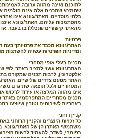
לתוכנם ואינה מהווה ערובה לאמינותם,
שתמצא שתכנים אלה אינם הולמים את צ
בלתי מוסריים. האתר/גוונא אינו אחר
מהסתמכות עליהם. האתר/גוונא איננו מ
מהאתר קישורים שנכללו בו בעבר, או 
פרטיות
האתר/גוונא מכבד את פרטיותך בעת ה
ומדיניות הפרטיות עשויה להשתנות מד
תכנים בעלי אופי מסחרי
האתר/גוונא עשוי להציב באתר, לפי שי
אלקטרוני), לרבות תכנים שמקורם בתו
האתר מטעם צדדים שלישיים. האתר/גוונ
המסחריים ולכל תוצאה שתיגרם משימ
אינו מהווה המלצה או עידוד לרכוש א
תכנים מסחריים המתפרסמים באתר תסוכ
באחריות לשירותים וטובין שיוצעו בת
קניין רוחני
כל זכויות היוצרים והקניין הרוחני בא
משתמשי האתר) הן של האתר/גוונא בל
בפומבי, לשדר, להעמיד לרשות הציבור, 