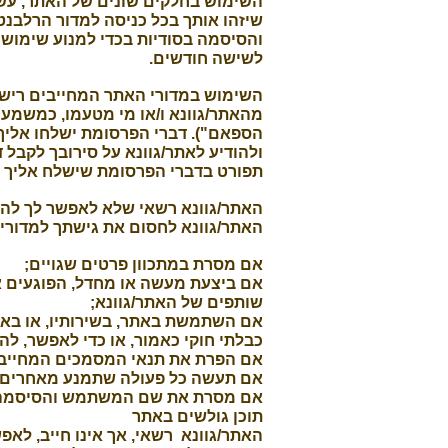
השימוש בחלקים שונים של האתר, עשוי
שיזהו אותך בכל כניסה למדור הרלבנט
והסיסמה בסודיות בכדי למנוע שימוש
לשישה חודשים.
השימוש במדורי האתר המחייבים ריש
הספאם"). דברי הפרסומת ישלחו אלי
ולהודיע לאתר/גוונא על סירובך לקבל 
תפורט בדברי הפרסומת שישלח אליך הא
האתר/גוונא רשאי שלא לאפשר לך להש
האתר/גוונא לחסום את גישתך למדורי
אם מסרת במתכוון פרטים שגויים;
אם ביצעת מעשה או מחדל, הפוגעים א
שותפים של האתר/גוונא;
אם השתמשת באתר, בשירותיו, או באילו
כבלתי חוקי כאמור, או כדי לאפשר, לה
אם הפרת את תנאי המסמכים המחייבי
אם תעשה כל פעולה שתמנע מאחרים ל
אם מסרת את שם המשתמש והסיסמה שה
תוכן גולשים באתר
האתר/גוונא רשאי, אך אינו חייב, לא