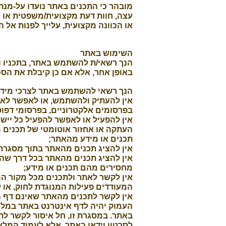
מובהר כי התכנים באתר נועדו על-מנת
עצה, חוות דעת מקצועית/משפטית או 
או הכוונה מקצועית, עלייך לפנות אל 
השימוש באתר
הנך רשאי/ת להשתמש באתר, בתכניו וב
באופן אחר, אלא אם כן קיבלת את הסכ
הנך רשאי להשתמש באתר לצרכי מידע 
אין להעתיק ולהשתמש, או לאפשר לאח
בפרסומים אלקטרוניים, בפרסומי דפוס
העתקה או אחזור אוטומטי של תכנים מ
תכנים או מידע מהאתר;
אין להציג תכנים מהאתר בתוך מסגרת (Frame), גלויה או סמוי
אין להציג תכנים מהאתר בכל דרך שהי
מחסירים מהם תכנים או מידע;
אין לקשר לאתר ולתכנים מכל מקור המכ
המעודדים פעילות המנוגדת לחוק, או 
אין לקשר לתכנים מהאתר שאינם דף הב
באתר. במסגרת זו, חל איסור לקשר ל
לסרטון וידאו באתר, אלא לעמוד המלא 