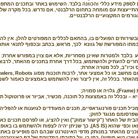
 לספק מידע כללי והכוונה בלבד. השימוש באתר ובתכנים המתפרס
התייעצות עם מומחה בתחום הרלבנטי, אם נדרש. בכל מקרה של 
הגורמים המקצועיים הרלבנטיים.
שירותים הפועלים בו, בהתאם לכללים המפורטים להלן. אין לה
מתו המפורשת של גוונא לכך, מראש, בכתב ובכפוף לתנאי אותה
בלבד ולמטרות שאינן מסחריות, אלא אם צוין במפורש אחרת;
רים להעתיק ולהשתמש, בכל דרך אחרת בתכנים מהאתר, לרבות 
 וכיו"ב, לכל מטרה אחרת;
האתר. בכלל זה, אין ליצור ואין להשתמש באמצעים כאמור לשם 
ה;
א – ובכלל זה באמצעות כל תוכנה, מכשיר, אביזר או פרוטוקול 
יל תכנים פורנוגראפיים, תכנים המעודדים לגזענות או להפליה פ
שפרסומם מנוגד לחוק;
ית של האתר ("קישור עמוק") ואין להציג, או לפרסם תכנים כא
העמוק יהיה לדף אינטרנט באתר במלואו וכפי שהוא (AS IS), כך שניתן יהיה 
תכנים מהאתר במנותק מדפי האינטרנט שבהם הם מופיעים באתר 
שבו הוא מופיע). כמו כן, על כתובתו המדויקת של דף האינטרנט