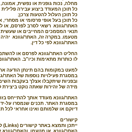
מחלה, נכות גופנית או נפשית, אמונה,
כל תוכן המעודד ביצוע עבירה פלילית 
כל תוכן העלול להטעות צרכן;
כל תוכן בעל אופי פרסומי או מסחרי, או
האתר/גוונא רשאי לסרב לפרסם, או למ
תנאי המסמכים המחייבים או שעשית מ
מטעמו. במקרה זה, האתר/גוונא יהיה ר
האתר/גוונא לפי כל דין.
החליט האתר/גוונא לפרסם או להשתמש 
לו כותרות מתאימות וכיו"ב. האתר/גוו
למעט במקומות בהם תינתן הודעה אחר
במסגרת פעילויות נוספות של האתר/גוו
ובפניות שיתקבלו אצלך בעקבות השימו
מידה של זהירות שאתה נוקט ביצירת 
האתר/גוונא מעודד אותך להתייחס בז
במסגרת האתר. תכנים שנמסרו על-ידי
דיוקם או שלמותם ואינו אחראי לכל 
קישורים
יית
האתר/גוונא, או מטעמו, והאתר/גוונא