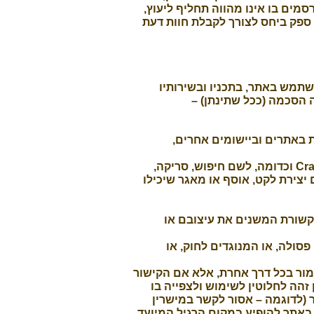
מים בו אינו מהווה תחליף ליעוץ,
ספק ביחס לצורך לקבלת חוות דעת
שתמש באתר, בתכניו ובשירותיו
 הסכמה (ככל שתינתן) –
באתרים וביישומים אחרים,
אין להפעיל או לאפשר להפעיל כל יישום מחשב או כל אמצעי אחר, לרבות תוכנות מסוג Crawlers, Robots וכדומה, לשם חיפוש, סריקה,
יצירת לקט, אוסף או מאגר שיכילו
תקשורת המשנים את עיצובם או
סולה, או המנוגדים לחוק, או
מור בכל דרך אחרת, אלא אם הקישור
לצפות ולהשתמש בו באופן זהה לחלוטין לשימוש ולצפייה בו
(לדוגמה – אסור לקשר במישרין
 באתר להופיע במקום הרגיל המיועד