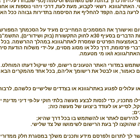
 להיות כרוך בהזנת שם משתמש וסיסמה (כפי שנבחרו על-ידך ב
י. האתר/גוונא רשאי לקבוע, מעת לעת, דרכי זיהוי נוספות או 
 לרעה בהם. הקפד להחליף את הסיסמה בתדירות גבוהה ככל ה
ום ואישורך את המסמכים המחייבים מעיד על הסכמתך המפורש
ך באמצעות הפרטים שמסרת לאתר/גוונא במהלך ההרשמה. בכל ע
דברי פרסומת, דרך כלל או מסוג מסוים, על-ידי משלוח הודעת סי
תר/גוונא ו/או מי מטעמה.
תמש במדורי האתר הטעונים רישום, לפי שיקול דעתו המוחלט. מ
ם כאמור, או לבטל את רישומך אליהם, בכל אחד מהמקרים הבאי
ו עלולים לפגוע באתר/גוונא או בצדדים שלישיים כלשהם, לרב
 מתכניו, כדי לנסות לבצע מעשה בלתי חוקי על-פי דיני מדינת י
קל, לסייע או לעודד ביצועו של מעשה כזה;
ם;
הירשם לאתר או להשתמש בו בכל דרך שהיא;
וקצו לך בעת הרישום לשימושו של צד שלישי.
פשר לך לתרום ולפרסם מידע ותכנים משלך במסגרת חלק ממדורי הא