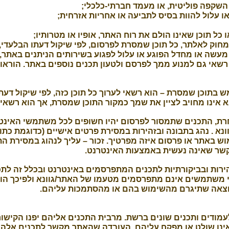
 השקפה פוליטית, או מעמד חברתי-כלכלי;
או עלול להוות בסיס לתביעה או אחריות אזרחית;
 כל תוכן שאינו הולם את רוח האתר, אופיו או מטרותיו;
חוק לאלתר, כל תוכן שמסרת לפרסום, לפי שיקול דעתו הבלעדי,
עשה או מחדל הפוגע או עלול לפגוע בשירותים הניתנים באתר,
שאי גם למנוע ממך לפרסם ולטעון תכנים נוספים באתר. הוראות 
בתוכן שמסרת – הוא רשאי לערוך כל תוכן כזה, לפי שיקול דעתו
נא אינו מחויב לציין את שמך כמקור התוכן שמסרת, אך הוא רשאי 
ת, התכנים שתמסור לפרסום יהיו חשופים לכל משתמשי האינטרנ
נא . נהג בתבונה ובזהירות במסירת פרטים אישיים (כדוגמת כתוב
ש באתר או פרסום איזה מפרטיך. זכור – עליך לנהוג במסירת הת
קשר שאינה נעשית באמצעות האינטרנט.
הירות ובביקורתיות לתכנים המתפרסמים באינטרנט ובכלל זה 
 משתמשים אינם מתפרסמים מטעמו של האתר/גוונא ולפיכך הוא 
תוצאה שתיגרם מהשימוש בהם או מהסתמכות עליהם.
כן ותמצא באתר קישורים (Links) לעמודים ותכנים שונים ברשת. מרבית התכנים אליהם י
 אינו שולט או מפקח עליהם. העובדה שהאתר מקשר לתכנים אלה