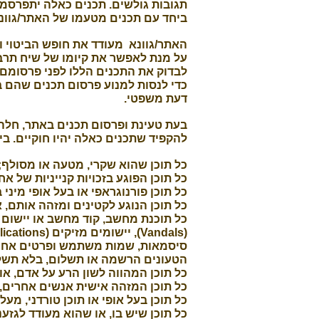
תגובות גולשים. תכנים כאלה יתפרסמו
ביחד עם תכנים מטעמו של האתר/גוונא
האתר/גוונא מעודד את חופש הביטוי ו
על מנת לאפשר את קיומו של שיח תרבו
לבדוק את התכנים הללו לפני פרסומם, א
כדי לנסות למנוע פרסום תכנים שהם ב
דעת משפטי.
להקפיד שתכנים כאלה יהיו חוקיים. ב
כל תוכן שהוא שקרי, מטעה או מסולף;
כל תוכן הפוגע בזכויות קנייניות של אח
כל תוכן פורנוגראפי או בעל אופי מיני 
כל תוכן הנוגע לקטינים ומזהה אותם,
(Vandals), יישומים מזיקים (Malicious Applications) וכיו"ב;
סיסמאות, שמות משתמש ופרטים אחרים
הטעונים הרשמה או תשלום, בלא תשל
כל תוכן המהווה לשון הרע על אדם, או
כל תוכן המזהה אישית אנשים אחרים,
כל תוכן בעל אופי או תוכן טורדני, מעלי
כל תוכן שיש בו, או שהוא מעודד לגזענו