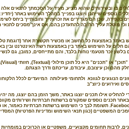
לים בו ובשירותים שהוא מציע, מעיד על הסכמתך לתנאים אלה ו
כללים נוספים שייתכן ויוצגו בפנייך במהלך השימוש באתר (יחדיו
בקפידה, שכן הם מגדירים את זכויותייך וחובותייך ביחס לשימ
וכי מוטלת עליך החובה להתעדכן בהם. אם אינך מסכים לתנאי
 באתר באמצעות כל מחשב או מכשיר תקשורת אחר (דוגמת טלפו
, הם חלים על השימוש באתר בין באמצעות רשת האינטרנט ובין 
לשון זכר מטעמי נוחות בלבד, והם מתייחסים, כמובן, גם לנשים
או חלק מהם וכן עיצובם, עיבודם, עריכתם ודרך הצגתם.
ים הנוגעים לגוונא ולתחומי פעילותה המיועדים לכלל הלקוחות ו
סים ואירועים כיוצ"ב
להחליט אילו תכנים יוצגו באתר, משך הזמן בהם יוצגו, מה יהיה
באתר תכנים נוספים שמקורם ברשתות חברתיות ושירותים מקווני
האתר/גוונא באתר הרשת החברתית Facebook. תשומת לבך כי השימוש ברשתות חברתיו
כים המשפטיים (כגון תנאי השימוש ומדיניות הפרטיות) המסדי
ים, לרבות תחומים מקצועיים, משפטיים או הכרוכים במומחיות כ