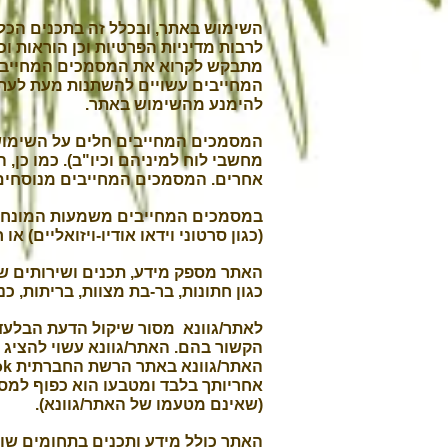
השימוש באתר, ובכלל זה בתכנים הכלו
לרבות מדיניות הפרטיות וכן הוראות ו
מתבקש לקרוא את המסמכים המחייבים 
המחייבים עשויים להשתנות מעת לעת 
להימנע מהשימוש באתר.
המסמכים המחייבים חלים על השימוש
מחשבי לוח למיניהם וכיו"ב). כמו כן
אחרים. המסמכים המחייבים מנוסחים ב
(כגון סרטוני וידאו אודיו-ויזואליים) 
האתר מספק מידע, תכנים ושירותים שונ
כגון חתונות, בר-בת מצוות, בריתות, כנ
לאתר/גוונא מסור שיקול הדעת הבלעדי 
הקשור בהם. האתר/גוונא עשוי להציג 
אחריותך בלבד ומטבעו הוא כפוף למסמ
(שאינם מטעמו של האתר/גוונא).
האתר כולל מידע ותכנים בתחומים שונ