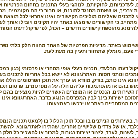
 לעדכניותם, לחוקיותם, לנוהגי בעלי התכנים בתחום הפרטיות ו
רכיך, או שאתה מתנגד לתוכנם, או סבור כי הם מקוממים, מרגיז
אי לתכנים שאליהם מוליכים הקישורים ואינו אחראי לכל תוצאה
תחייב כי הקישורים שימצאו באתר יהיו תקינים ויובילו אותך לע
להימנע מהוספת קישורים חדשים – הכול, לפי שיקול דעתו המוחל
שימוש באתר. מדיניות הפרטיות של האתר מהווה חלק בלתי נפר
י פעם, מומלץ שתחזור ותעיין בה מעת לעת.
קול דעתו הבלעדי, תכנים בעלי אופי מסחרי או פרסומי (כגון במ
מכים ונותני חסות. האתר/גוונא לא יישא בכל אחריות לתכנים ב
א אינו כותב, בודק, מוודא או עורך את תוכן הפרסומים הללו א
וש בהם או מהסתמכות עליהם חלה על המפרסמים. פרסום תכני
ת השירותים, הנכסים או המוצרים העשויים להיות מוצעים בהם
ם ישירות בינך לבין המפרסם הנוגע בדבר. האתר/גוונא אינו צד
כנים המסחריים באתר או ירכשו באמצעותו.
תר, בשירותים הניתנים בו ובכל תוכן הכלול בו (למעט תכנים הנמסר
בד, או של צדדים שלישיים אחרים, שהתירו לאתר/גוונא להשתמ
לשנות, לעבד, ליצור יצירות נגזרות, למכור או להשכיר כל חלק מן