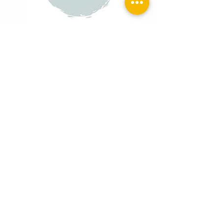
© כל הזכויות שמורות גוונא אירוח כפרי בע"מ
גוונא אירועים" - חורשת משואות יצחק הישנה, גוש עציון.
ת.ד 200 מיקוד 9091300"